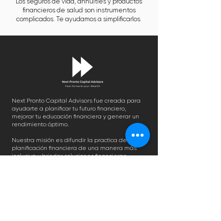
Los seguros de vida, annuities y productos
financieros de salud son instrumentos
complicados. Te ayudamos a simplificarlos.
Next Pronto Capital Advisors fue creada para
ayudarte a planificar tu futuro financiero,
mejorar tu educación financiera y generar un
rendimiento óptimo.
Nuestra misión es difundir la practica de
planificación financiera de una manera más
inclusiva y brindar soluciones financieras
personalizadas que anteriormente estaban
reservadas para un segmento exclusivo de la
sociedad.
CONTACTO